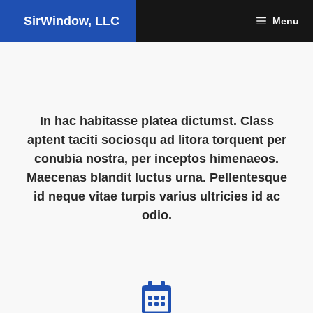
Skip
SirWindow, LLC
Menu
to
content
In hac habitasse platea dictumst. Class
aptent taciti sociosqu ad litora torquent per
conubia nostra, per inceptos himenaeos.
Maecenas blandit luctus urna. Pellentesque
id neque vitae turpis varius ultricies id ac
odio.