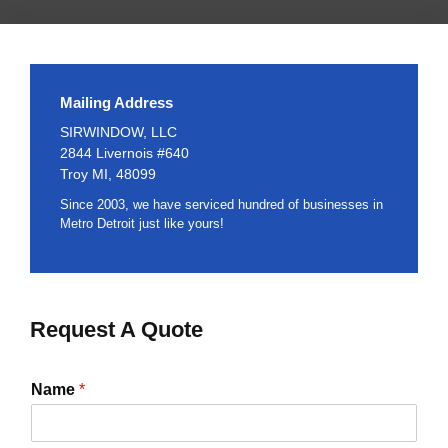
Mailing Address
SIRWINDOW, LLC
2844 Livernois #640
Troy MI, 48099
Since 2003, we have serviced hundred of businesses in
Metro Detroit just like yours!
Request A Quote
Name
*